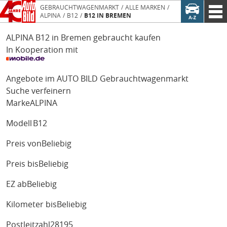
GEBRAUCHTWAGENMARKT
ALLE MARKEN
ALPINA
B12
B12 IN BREMEN
ALPINA B12 in Bremen gebraucht kaufen
In Kooperation mit
Angebote im AUTO BILD Gebrauchtwagenmarkt
Suche verfeinern
Marke
ALPINA
Modell
B12
Preis von
Beliebig
Preis bis
Beliebig
EZ ab
Beliebig
Kilometer bis
Beliebig
Postleitzahl