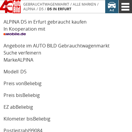
GEBRAUCHTWAGENMARKT
ALLE MARKEN
ALPINA
D5
D5 IN ERFURT
ALPINA D5 in Erfurt gebraucht kaufen
In Kooperation mit
Angebote im AUTO BILD Gebrauchtwagenmarkt
Suche verfeinern
Marke
ALPINA
Modell
D5
Preis von
Beliebig
Preis bis
Beliebig
EZ ab
Beliebig
Kilometer bis
Beliebig
Postleitzahl