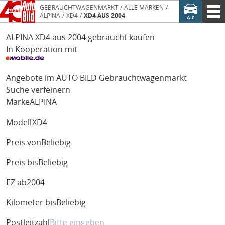
GEBRAUCHTWAGENMARKT
ALLE MARKEN
ALPINA
XD4
XD4 AUS 2004
ALPINA XD4 aus 2004 gebraucht kaufen
In Kooperation mit
Angebote im AUTO BILD Gebrauchtwagenmarkt
Suche verfeinern
Marke
ALPINA
Modell
XD4
Preis von
Beliebig
Preis bis
Beliebig
EZ ab
2004
Kilometer bis
Beliebig
Postleitzahl