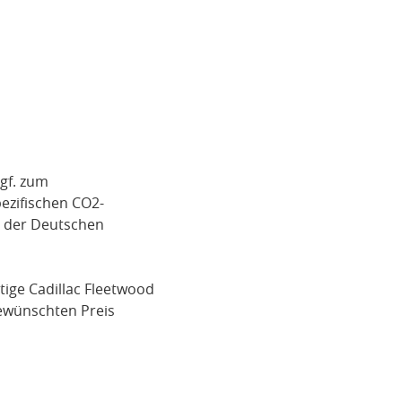
gf. zum
pezifischen CO2-
i der Deutschen
tige
Cadillac Fleetwood
ewünschten Preis