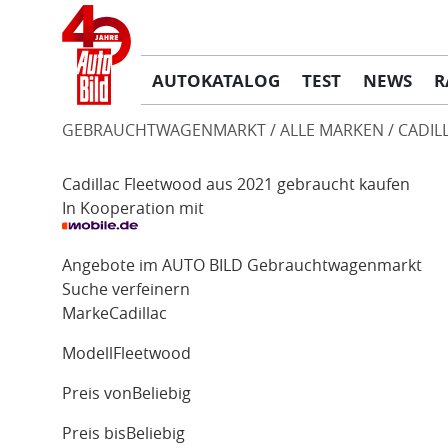
AUTOKATALOG
TEST
NEWS
R
GEBRAUCHTWAGENMARKT
ALLE MARKEN
CADIL
Cadillac Fleetwood aus 2021 gebraucht kaufen
In Kooperation mit
Angebote im AUTO BILD Gebrauchtwagenmarkt
Suche verfeinern
Marke
Cadillac
Modell
Fleetwood
Preis von
Beliebig
Preis bis
Beliebig