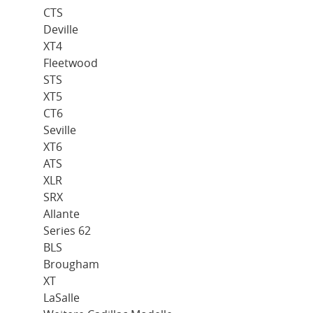
CTS
Deville
XT4
Fleetwood
STS
XT5
CT6
Seville
XT6
ATS
XLR
SRX
Allante
Series 62
BLS
Brougham
XT
LaSalle