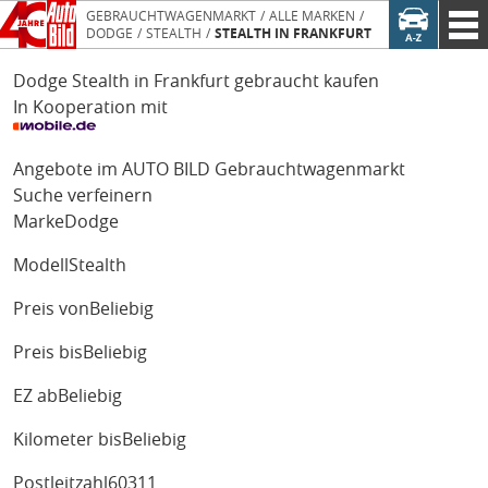
GEBRAUCHTWAGENMARKT
ALLE MARKEN
DODGE
STEALTH
STEALTH IN FRANKFURT
Dodge Stealth in Frankfurt gebraucht kaufen
In Kooperation mit
Angebote im AUTO BILD Gebrauchtwagenmarkt
Suche verfeinern
Marke
Dodge
Modell
Stealth
Preis von
Beliebig
Preis bis
Beliebig
EZ ab
Beliebig
Kilometer bis
Beliebig
Postleitzahl