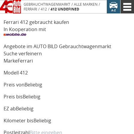
GEBRAUCHTWAGENMARKT
ALLE MARKEN
FERRARI
412
412 UNDEFINED
Ferrari 412 gebraucht kaufen
In Kooperation mit
Angebote im AUTO BILD Gebrauchtwagenmarkt
Suche verfeinern
Marke
Ferrari
Modell
412
Preis von
Beliebig
Preis bis
Beliebig
EZ ab
Beliebig
Kilometer bis
Beliebig
Postleitzahl