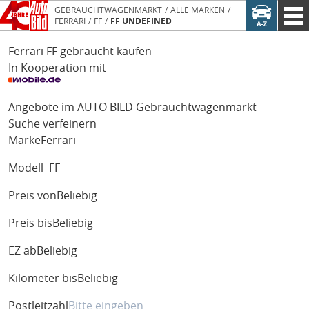
GEBRAUCHTWAGENMARKT
ALLE MARKEN
FERRARI
FF
FF UNDEFINED
Ferrari FF gebraucht kaufen
In Kooperation mit
Angebote im AUTO BILD Gebrauchtwagenmarkt
Suche verfeinern
Marke
Ferrari
Modell
FF
Preis von
Beliebig
Preis bis
Beliebig
EZ ab
Beliebig
Kilometer bis
Beliebig
Postleitzahl