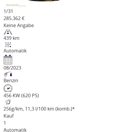
1/
31
285.362
€
Keine Angabe
439 km
Automatik
08/2023
Benzin
456 KW (620 PS)
256
g/km
, 11,3 l/100 km (komb.)*
Kauf
1
Automatik