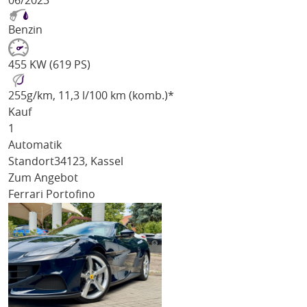
06/2023
Benzin
455 KW (619 PS)
255
g/km
, 11,3 l/100 km (komb.)*
Kauf
1
Automatik
Standort
34123, Kassel
Zum Angebot
Ferrari Portofino