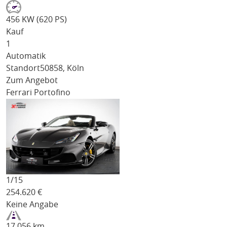
456 KW (620 PS)
Kauf
1
Automatik
Standort
50858, Köln
Zum Angebot
Ferrari Portofino
1/
15
254.620
€
Keine Angabe
17.056 km