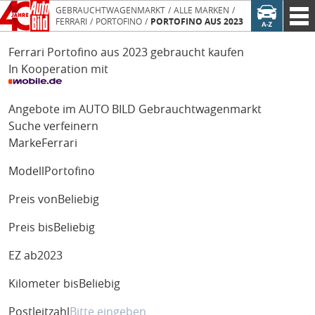
GEBRAUCHTWAGENMARKT
ALLE MARKEN
FERRARI
PORTOFINO
PORTOFINO AUS 2023
Ferrari Portofino aus 2023 gebraucht kaufen
In Kooperation mit
Angebote im AUTO BILD Gebrauchtwagenmarkt
Suche verfeinern
Marke
Ferrari
Modell
Portofino
Preis von
Beliebig
Preis bis
Beliebig
EZ ab
2023
Kilometer bis
Beliebig
Postleitzahl