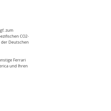
gf. zum
pezifischen CO2-
i der Deutschen
ünstige
Ferrari
erica
und Ihren