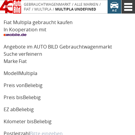
GEBRAUCHTWAGENMARKT
ALLE MARKEN
FIAT
MULTIPLA
MULTIPLA UNDEFINED
Fiat Multipla gebraucht kaufen
In Kooperation mit
Angebote im AUTO BILD Gebrauchtwagenmarkt
Suche verfeinern
Marke
Fiat
Modell
Multipla
Preis von
Beliebig
Preis bis
Beliebig
EZ ab
Beliebig
Kilometer bis
Beliebig
Postleitzahl