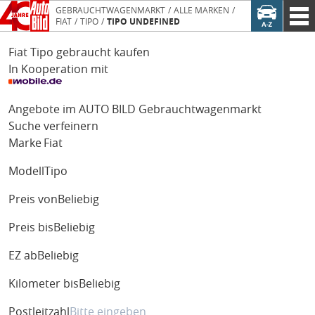
GEBRAUCHTWAGENMARKT
ALLE MARKEN
FIAT
TIPO
TIPO UNDEFINED
Fiat Tipo gebraucht kaufen
In Kooperation mit
Angebote im AUTO BILD Gebrauchtwagenmarkt
Suche verfeinern
Marke
Fiat
Modell
Tipo
Preis von
Beliebig
Preis bis
Beliebig
EZ ab
Beliebig
Kilometer bis
Beliebig
Postleitzahl