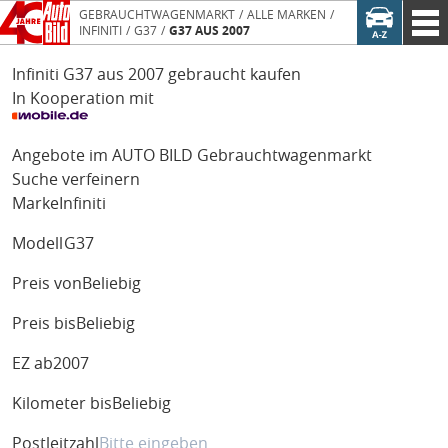
GEBRAUCHTWAGENMARKT
ALLE MARKEN
INFINITI
G37
G37 AUS 2007
Infiniti G37 aus 2007 gebraucht kaufen
In Kooperation mit
Angebote im AUTO BILD Gebrauchtwagenmarkt
Suche verfeinern
Marke
Infiniti
Modell
G37
Preis von
Beliebig
Preis bis
Beliebig
EZ ab
2007
Kilometer bis
Beliebig
Postleitzahl