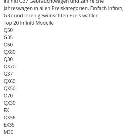
Infiniti G37
Gebrauchtwagen und zahlreiche
Jahreswagen in allen Preiskategorien. Einfach
Infiniti
,
G37
und Ihren gewünschten Preis wählen.
Top 20 Infiniti Modelle
Q50
G35
Q60
QX80
Q30
QX70
G37
QX60
QX50
Q70
QX30
FX
QX56
EX35
M30