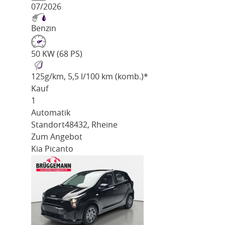
07/2026
Benzin
50 KW (68 PS)
125
g/km
, 5,5 l/100 km (komb.)*
Kauf
1
Automatik
Standort
48432, Rheine
Zum Angebot
Kia Picanto