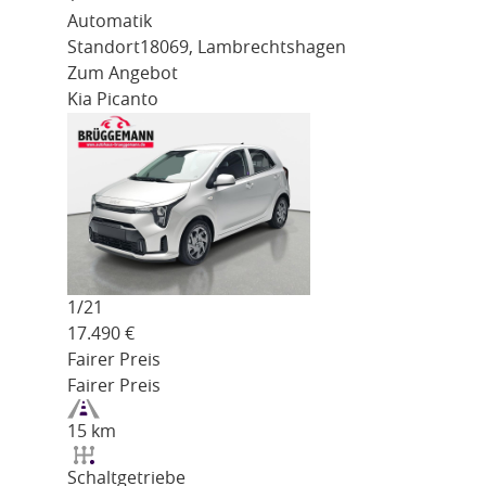
Automatik
Standort
18069, Lambrechtshagen
Zum Angebot
Kia Picanto
1/
21
17.490
€
Fairer Preis
Fairer Preis
15 km
Schaltgetriebe