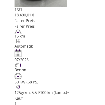
1/
21
18.490,01
€
Fairer Preis
Fairer Preis
15 km
Automatik
07/2026
Benzin
50 KW (68 PS)
125
g/km
, 5,5 l/100 km (komb.)*
Kauf
1