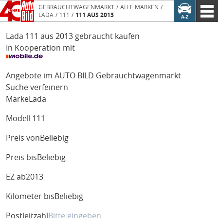
GEBRAUCHTWAGENMARKT
ALLE MARKEN
LADA
111
111 AUS 2013
Lada 111 aus 2013 gebraucht kaufen
In Kooperation mit
Angebote im AUTO BILD Gebrauchtwagenmarkt
Suche verfeinern
Marke
Lada
Modell
111
Preis von
Beliebig
Preis bis
Beliebig
EZ ab
2013
Kilometer bis
Beliebig
Postleitzahl