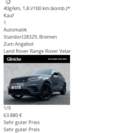
40
g/km
, 1,8 l/100 km (komb.)*
Kauf
1
Automatik
Standort
28329, Bremen
Zum Angebot
Land Rover Range Rover Velar
1/
9
63.880
€
Sehr guter Preis
Sehr guter Preis