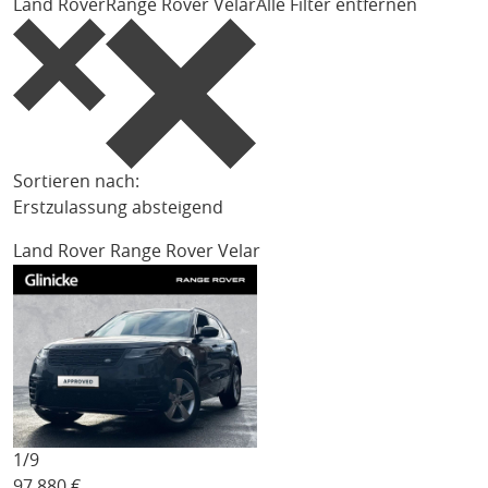
Land Rover
Range Rover Velar
Alle Filter entfernen
Sortieren nach:
Erstzulassung absteigend
Land Rover Range Rover Velar
1/
9
97.880
€