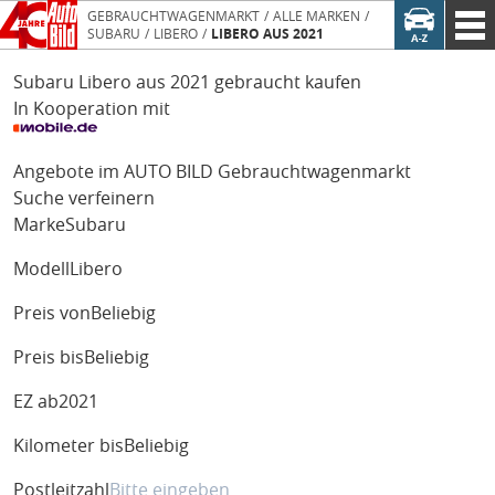
GEBRAUCHTWAGENMARKT
ALLE MARKEN
SUBARU
LIBERO
LIBERO AUS 2021
Subaru Libero aus 2021 gebraucht kaufen
In Kooperation mit
Angebote im AUTO BILD Gebrauchtwagenmarkt
Suche verfeinern
Marke
Subaru
Modell
Libero
Preis von
Beliebig
Preis bis
Beliebig
EZ ab
2021
Kilometer bis
Beliebig
Postleitzahl