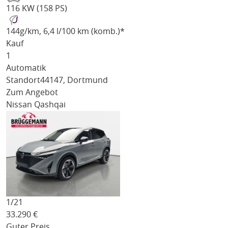
116 KW (158 PS)
144
g/km
, 6,4 l/100 km (komb.)*
Kauf
1
Automatik
Standort
44147, Dortmund
Zum Angebot
Nissan Qashqai
1/
21
33.290
€
Guter Preis