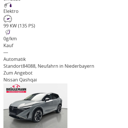
Elektro
99 KW (135 PS)
0
g/km
Kauf
―
Automatik
Standort
84088, Neufahrn in Niederbayern
Zum Angebot
Nissan Qashqai