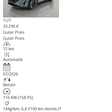
1/
21
33.290
€
Guter Preis
Guter Preis
15 km
Automatik
07/2026
Benzin
116 KW (158 PS)
144
g/km
, 6,4 l/100 km (komb.)*