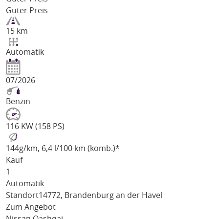
Guter Preis
15 km
Automatik
07/2026
Benzin
116 KW (158 PS)
144
g/km
, 6,4 l/100 km (komb.)*
Kauf
1
Automatik
Standort
14772, Brandenburg an der Havel
Zum Angebot
Nissan Qashqai