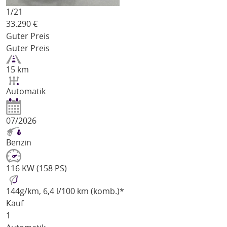
1/
21
33.290
€
Guter Preis
Guter Preis
15 km
Automatik
07/2026
Benzin
116 KW (158 PS)
144
g/km
, 6,4 l/100 km (komb.)*
Kauf
1