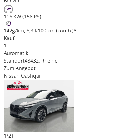
Benzin
116 KW (158 PS)
142
g/km
, 6,3 l/100 km (komb.)*
Kauf
1
Automatik
Standort
48432, Rheine
Zum Angebot
Nissan Qashqai
1/
21