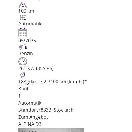
100 km
Automatik
05/2026
Benzin
261 KW (355 PS)
188
g/km
, 7,2 l/100 km (komb.)*
Kauf
1
Automatik
Standort
78333, Stockach
Zum Angebot
ALPINA D3