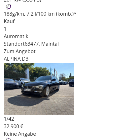
188
g/km
, 7,2 l/100 km (komb.)*
Kauf
1
Automatik
Standort
63477, Maintal
Zum Angebot
ALPINA D3
1/
42
32.900
€
Keine Angabe