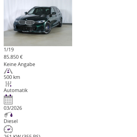
1/
19
85.850
€
Keine Angabe
500 km
Automatik
03/2026
Diesel
261 KW (355 PS)