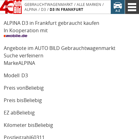
GEBRAUCHTWAGENMARKT
ALLE MARKEN
ALPINA
D3
D3 IN FRANKFURT
ALPINA D3 in Frankfurt gebraucht kaufen
In Kooperation mit
Angebote im AUTO BILD Gebrauchtwagenmarkt
Suche verfeinern
Marke
ALPINA
Modell
D3
Preis von
Beliebig
Preis bis
Beliebig
EZ ab
Beliebig
Kilometer bis
Beliebig
Postleitzahl