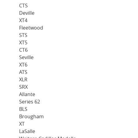
CTS
Deville
XT4
Fleetwood
STS
XT5
CT6
Seville
XT6
ATS
XLR
SRX
Allante
Series 62
BLS
Brougham
XT
LaSalle