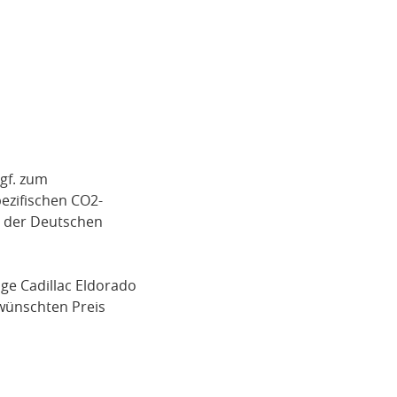
gf. zum
pezifischen CO2-
i der Deutschen
ige
Cadillac Eldorado
wünschten Preis