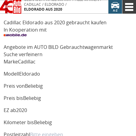
CADILLAC
ELDORADO
ELDORADO AUS 2020
Cadillac Eldorado aus 2020 gebraucht kaufen
In Kooperation mit
Angebote im AUTO BILD Gebrauchtwagenmarkt
Suche verfeinern
Marke
Cadillac
Modell
Eldorado
Preis von
Beliebig
Preis bis
Beliebig
EZ ab
2020
Kilometer bis
Beliebig
Postleitzahl