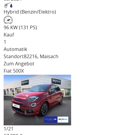
Hybrid (Benzin/Elektro)
96 KW (131 PS)
Kauf
1
Automatik
Standort
82216, Maisach
Zum Angebot
Fiat 500X
1/
21