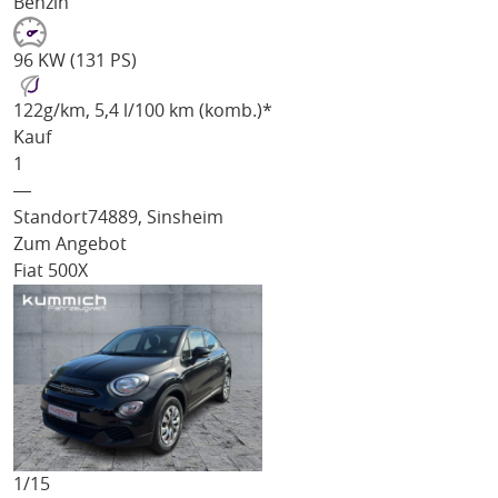
Benzin
96 KW (131 PS)
122
g/km
, 5,4 l/100 km (komb.)*
Kauf
1
―
Standort
74889, Sinsheim
Zum Angebot
Fiat 500X
1/
15