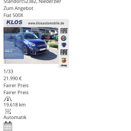
Standort
52382, Niederzier
Zum Angebot
Fiat 500X
1/
33
21.990
€
Fairer Preis
Fairer Preis
19.618 km
Automatik