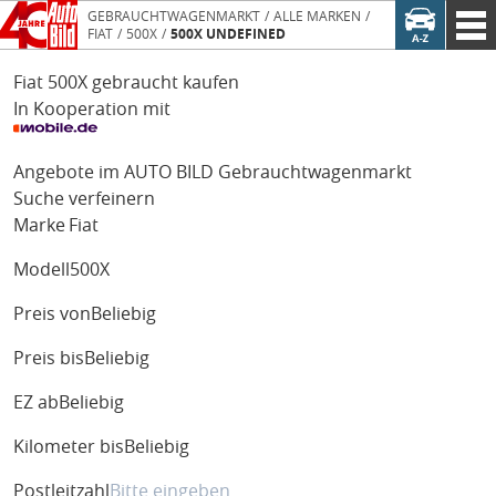
GEBRAUCHTWAGENMARKT
ALLE MARKEN
FIAT
500X
500X UNDEFINED
Fiat 500X gebraucht kaufen
In Kooperation mit
Angebote im AUTO BILD Gebrauchtwagenmarkt
Suche verfeinern
Marke
Fiat
Modell
500X
Preis von
Beliebig
Preis bis
Beliebig
EZ ab
Beliebig
Kilometer bis
Beliebig
Postleitzahl