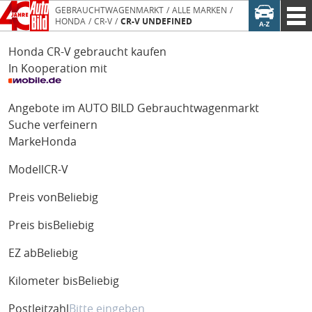
GEBRAUCHTWAGENMARKT
ALLE MARKEN
HONDA
CR-V
CR-V UNDEFINED
Honda CR-V gebraucht kaufen
In Kooperation mit
Angebote im AUTO BILD Gebrauchtwagenmarkt
Suche verfeinern
Marke
Honda
Modell
CR-V
Preis von
Beliebig
Preis bis
Beliebig
EZ ab
Beliebig
Kilometer bis
Beliebig
Postleitzahl