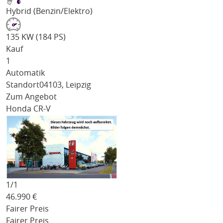
Hybrid (Benzin/Elektro)
135 KW (184 PS)
Kauf
1
Automatik
Standort
04103, Leipzig
Zum Angebot
Honda CR-V
1/
1
46.990
€
Fairer Preis
Fairer Preis