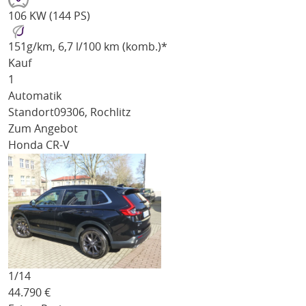
106 KW (144 PS)
151
g/km
, 6,7 l/100 km (komb.)*
Kauf
1
Automatik
Standort
09306, Rochlitz
Zum Angebot
Honda CR-V
1/
14
44.790
€