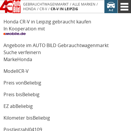
GEBRAUCHTWAGENMARKT
ALLE MARKEN
HONDA
CR-V
CR-V IN LEIPZIG
Honda CR-V in Leipzig gebraucht kaufen
In Kooperation mit
Angebote im AUTO BILD Gebrauchtwagenmarkt
Suche verfeinern
Marke
Honda
Modell
CR-V
Preis von
Beliebig
Preis bis
Beliebig
EZ ab
Beliebig
Kilometer bis
Beliebig
Postleitzahl