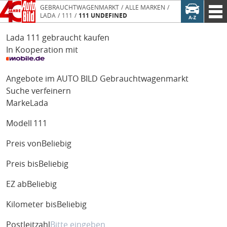
GEBRAUCHTWAGENMARKT
ALLE MARKEN
LADA
111
111 UNDEFINED
Lada 111 gebraucht kaufen
In Kooperation mit
Angebote im AUTO BILD Gebrauchtwagenmarkt
Suche verfeinern
Marke
Lada
Modell
111
Preis von
Beliebig
Preis bis
Beliebig
EZ ab
Beliebig
Kilometer bis
Beliebig
Postleitzahl