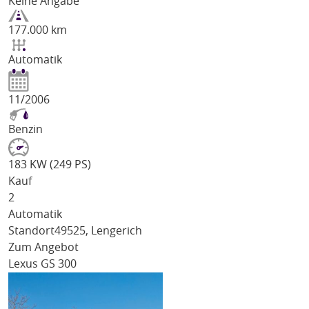
Keine Angabe
177.000 km
Automatik
11/2006
Benzin
183 KW (249 PS)
Kauf
2
Automatik
Standort
49525, Lengerich
Zum Angebot
Lexus GS 300