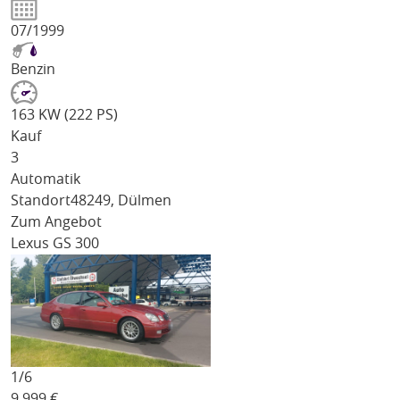
07/1999
Benzin
163 KW (222 PS)
Kauf
3
Automatik
Standort
48249, Dülmen
Zum Angebot
Lexus GS 300
1/
6
9.999
€