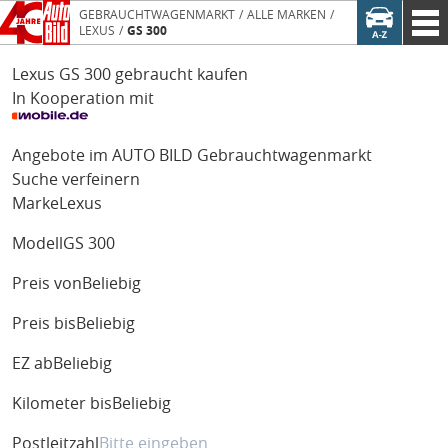
GEBRAUCHTWAGENMARKT
ALLE MARKEN
LEXUS
GS 300
Lexus GS 300 gebraucht kaufen
In Kooperation mit
Angebote im AUTO BILD Gebrauchtwagenmarkt
Suche verfeinern
Marke
Lexus
Modell
GS 300
Preis von
Beliebig
Preis bis
Beliebig
EZ ab
Beliebig
Kilometer bis
Beliebig
Postleitzahl