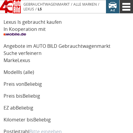
GEBRAUCHTWAGENMARKT
ALLE MARKEN
LEXUS
LS
Lexus ls gebraucht kaufen
In Kooperation mit
Angebote im AUTO BILD Gebrauchtwagenmarkt
Suche verfeinern
Marke
Lexus
Modell
ls (alle)
Preis von
Beliebig
Preis bis
Beliebig
EZ ab
Beliebig
Kilometer bis
Beliebig
Postleitzahl