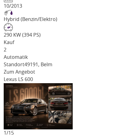
10/2013
Hybrid (Benzin/Elektro)
290 KW (394 PS)
Kauf
2
Automatik
Standort
49191, Belm
Zum Angebot
Lexus LS 600
1/
15