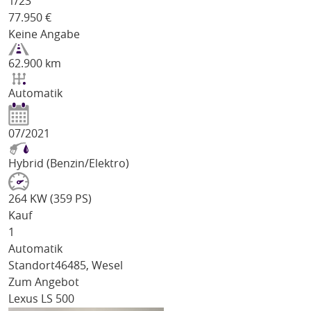
1/
23
77.950
€
Keine Angabe
62.900 km
Automatik
07/2021
Hybrid (Benzin/Elektro)
264 KW (359 PS)
Kauf
1
Automatik
Standort
46485, Wesel
Zum Angebot
Lexus LS 500