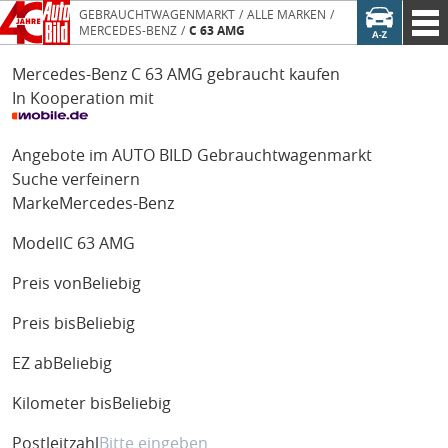
GEBRAUCHTWAGENMARKT
ALLE MARKEN
MERCEDES-BENZ
C 63 AMG
Mercedes-Benz C 63 AMG gebraucht kaufen
In Kooperation mit
Angebote im AUTO BILD Gebrauchtwagenmarkt
Suche verfeinern
Marke
Mercedes-Benz
Modell
C 63 AMG
Preis von
Beliebig
Preis bis
Beliebig
EZ ab
Beliebig
Kilometer bis
Beliebig
Postleitzahl