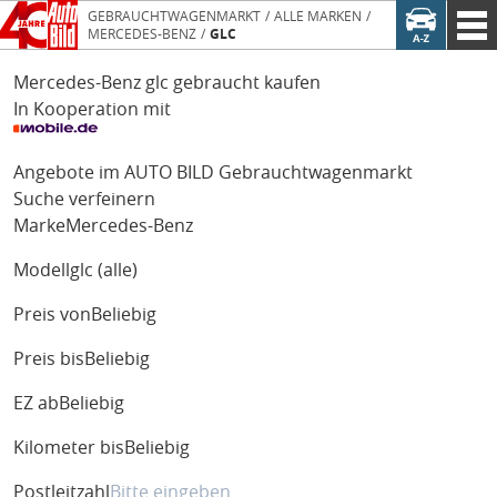
GEBRAUCHTWAGENMARKT
ALLE MARKEN
MERCEDES-BENZ
GLC
Mercedes-Benz glc gebraucht kaufen
In Kooperation mit
Angebote im AUTO BILD Gebrauchtwagenmarkt
Suche verfeinern
Marke
Mercedes-Benz
Modell
glc (alle)
Preis von
Beliebig
Preis bis
Beliebig
EZ ab
Beliebig
Kilometer bis
Beliebig
Postleitzahl