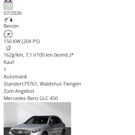
07/2026
Benzin
150 KW (204 PS)
162
g/km
, 7,1 l/100 km (komb.)*
Kauf
1
Automatik
Standort
79761, Waldshut-Tiengen
Zum Angebot
Mercedes-Benz GLC 450