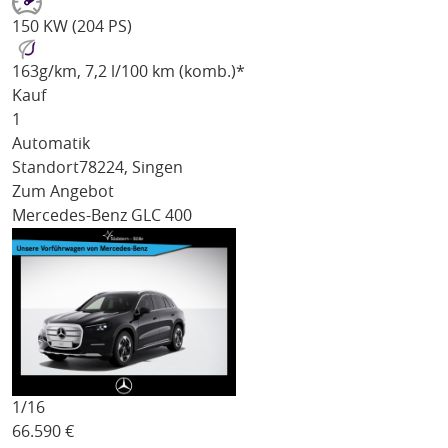
150 KW (204 PS)
163
g/km
, 7,2 l/100 km (komb.)*
Kauf
1
Automatik
Standort
78224, Singen
Zum Angebot
Mercedes-Benz GLC 400
1/
16
66.590
€