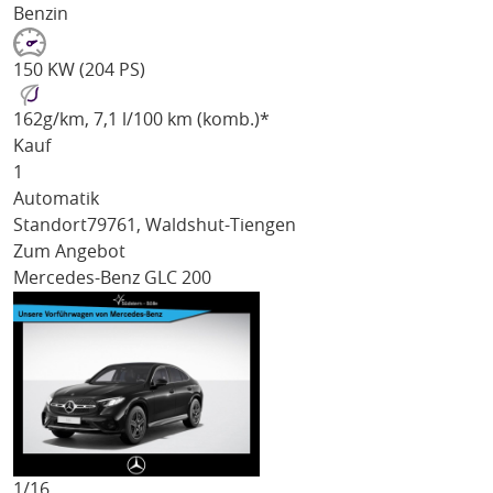
Benzin
150 KW (204 PS)
162
g/km
, 7,1 l/100 km (komb.)*
Kauf
1
Automatik
Standort
79761, Waldshut-Tiengen
Zum Angebot
Mercedes-Benz GLC 200
1/
16