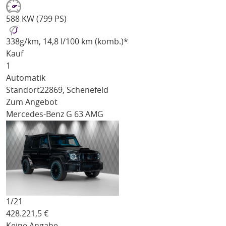
588 KW (799 PS)
338
g/km
, 14,8 l/100 km (komb.)*
Kauf
1
Automatik
Standort
22869, Schenefeld
Zum Angebot
Mercedes-Benz G 63 AMG
1/
21
428.221,5
€
Keine Angabe