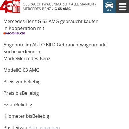
GEBRAUCHTWAGENMARKT
ALLE MARKEN
MERCEDES-BENZ
G 63 AMG
Mercedes-Benz G 63 AMG gebraucht kaufen
In Kooperation mit
Angebote im AUTO BILD Gebrauchtwagenmarkt
Suche verfeinern
Marke
Mercedes-Benz
Modell
G 63 AMG
Preis von
Beliebig
Preis bis
Beliebig
EZ ab
Beliebig
Kilometer bis
Beliebig
Postleitzahl