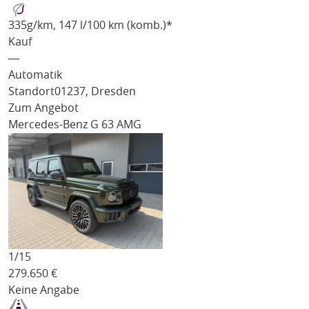
335
g/km
, 147 l/100 km (komb.)*
Kauf
―
Automatik
Standort
01237, Dresden
Zum Angebot
Mercedes-Benz G 63 AMG
1/
15
279.650
€
Keine Angabe