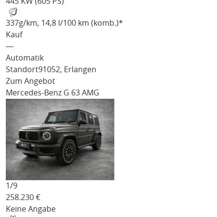
445 KW (605 PS)
337
g/km
, 14,8 l/100 km (komb.)*
Kauf
―
Automatik
Standort
91052, Erlangen
Zum Angebot
Mercedes-Benz G 63 AMG
1/
9
258.230
€
Keine Angabe