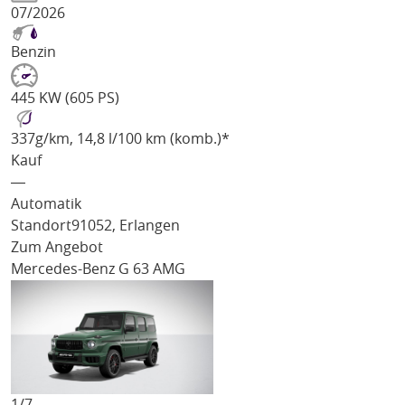
07/2026
Benzin
445 KW (605 PS)
337
g/km
, 14,8 l/100 km (komb.)*
Kauf
―
Automatik
Standort
91052, Erlangen
Zum Angebot
Mercedes-Benz G 63 AMG
1/
7