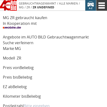
GEBRAUCHTWAGENMARKT
ALLE MARKEN
MG
ZR
ZR UNDEFINED
MG ZR gebraucht kaufen
In Kooperation mit
Angebote im AUTO BILD Gebrauchtwagenmarkt
Suche verfeinern
Marke
MG
Modell
ZR
Preis von
Beliebig
Preis bis
Beliebig
EZ ab
Beliebig
Kilometer bis
Beliebig
Postleitzahl