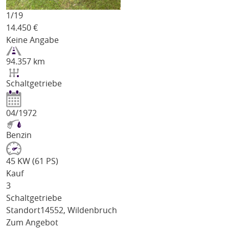
1/
19
14.450
€
Keine Angabe
94.357 km
Schaltgetriebe
04/1972
Benzin
45 KW (61 PS)
Kauf
3
Schaltgetriebe
Standort
14552, Wildenbruch
Zum Angebot