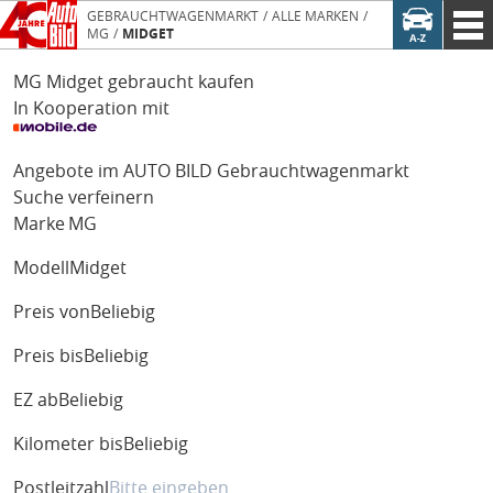
GEBRAUCHTWAGENMARKT
ALLE MARKEN
MG
MIDGET
MG Midget gebraucht kaufen
In Kooperation mit
Angebote im AUTO BILD Gebrauchtwagenmarkt
Suche verfeinern
Marke
MG
Modell
Midget
Preis von
Beliebig
Preis bis
Beliebig
EZ ab
Beliebig
Kilometer bis
Beliebig
Postleitzahl