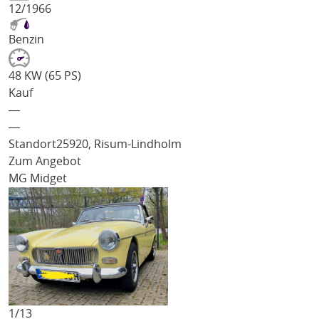
12/1966
Benzin
48 KW (65 PS)
Kauf
―
―
Standort
25920, Risum-Lindholm
Zum Angebot
MG Midget
1/
13