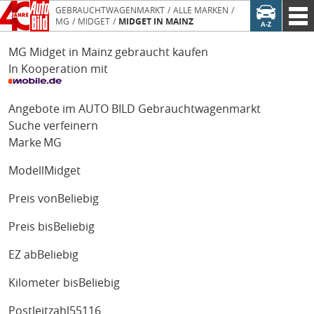
GEBRAUCHTWAGENMARKT
ALLE MARKEN
MG
MIDGET
MIDGET IN MAINZ
MG Midget in Mainz gebraucht kaufen
In Kooperation mit
Angebote im AUTO BILD Gebrauchtwagenmarkt
Suche verfeinern
Marke
MG
Modell
Midget
Preis von
Beliebig
Preis bis
Beliebig
EZ ab
Beliebig
Kilometer bis
Beliebig
Postleitzahl