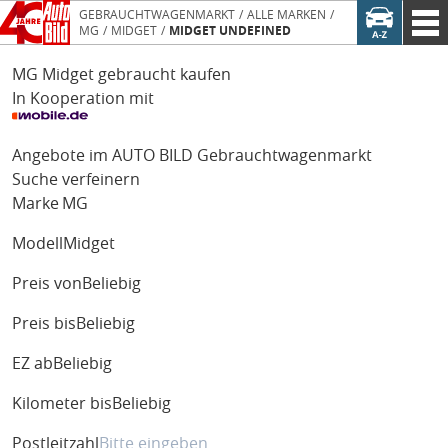
GEBRAUCHTWAGENMARKT
ALLE MARKEN
MG
MIDGET
MIDGET UNDEFINED
MG Midget gebraucht kaufen
In Kooperation mit
Angebote im AUTO BILD Gebrauchtwagenmarkt
Suche verfeinern
Marke
MG
Modell
Midget
Preis von
Beliebig
Preis bis
Beliebig
EZ ab
Beliebig
Kilometer bis
Beliebig
Postleitzahl