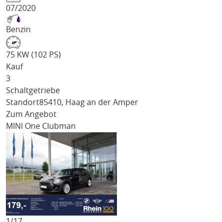
07/2020
Benzin
75 KW (102 PS)
Kauf
3
Schaltgetriebe
Standort
85410, Haag an der Amper
Zum Angebot
MINI One Clubman
1/
17