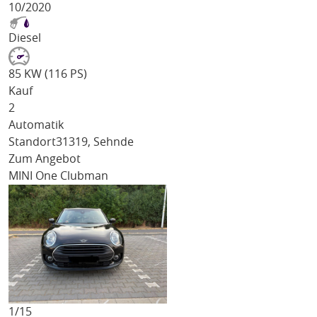
10/2020
Diesel
85 KW (116 PS)
Kauf
2
Automatik
Standort
31319, Sehnde
Zum Angebot
MINI One Clubman
1/
15