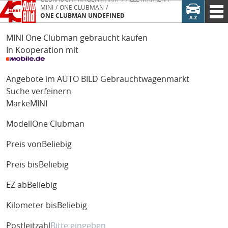
MINI
ONE CLUBMAN
ONE CLUBMAN UNDEFINED
MINI One Clubman gebraucht kaufen
In Kooperation mit
Angebote im AUTO BILD Gebrauchtwagenmarkt
Suche verfeinern
Marke
MINI
Modell
One Clubman
Preis von
Beliebig
Preis bis
Beliebig
EZ ab
Beliebig
Kilometer bis
Beliebig
Postleitzahl