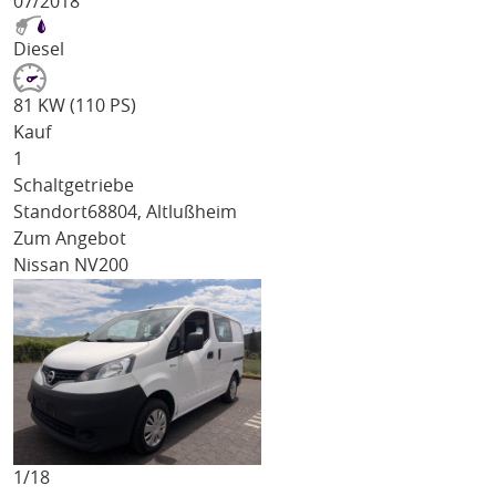
07/2018
Diesel
81 KW (110 PS)
Kauf
1
Schaltgetriebe
Standort
68804, Altlußheim
Zum Angebot
Nissan NV200
1/
18