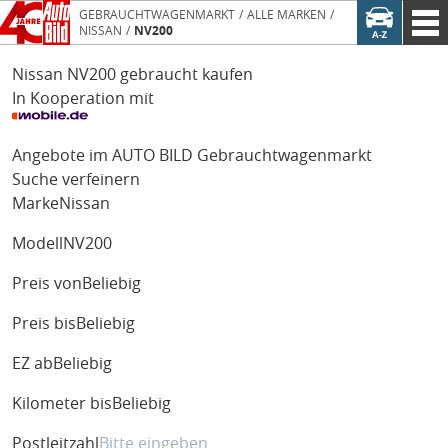
GEBRAUCHTWAGENMARKT
ALLE MARKEN
NISSAN
NV200
Nissan NV200 gebraucht kaufen
In Kooperation mit
Angebote im AUTO BILD Gebrauchtwagenmarkt
Suche verfeinern
Marke
Nissan
Modell
NV200
Preis von
Beliebig
Preis bis
Beliebig
EZ ab
Beliebig
Kilometer bis
Beliebig
Postleitzahl