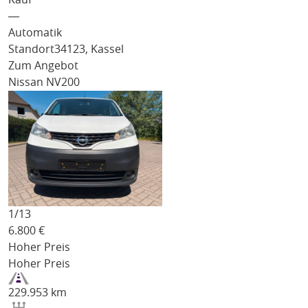
―
Automatik
Standort
34123, Kassel
Zum Angebot
Nissan NV200
1/
13
6.800
€
Hoher Preis
Hoher Preis
229.953 km