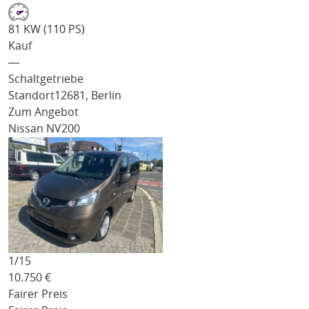
81 KW (110 PS)
Kauf
―
Schaltgetriebe
Standort
12681, Berlin
Zum Angebot
Nissan NV200
1/
15
10.750
€
Fairer Preis