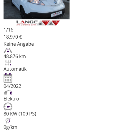
1/
16
18.970
€
Keine Angabe
48.876 km
Automatik
04/2022
Elektro
80 KW (109 PS)
0
g/km