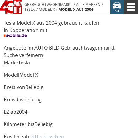
GEBRAUCHTWAGENMARKT
ALLE MARKEN
TESLA
MODEL X
MODEL X AUS 2004
Tesla Model X aus 2004 gebraucht kaufen
In Kooperation mit
Angebote im AUTO BILD Gebrauchtwagenmarkt
Suche verfeinern
Marke
Tesla
Modell
Model X
Preis von
Beliebig
Preis bis
Beliebig
EZ ab
2004
Kilometer bis
Beliebig
Postleitzahl