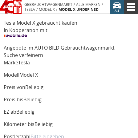
GEBRAUCHTWAGENMARKT
ALLE MARKEN
TESLA
MODEL X
MODEL X UNDEFINED
Tesla Model X gebraucht kaufen
In Kooperation mit
Angebote im AUTO BILD Gebrauchtwagenmarkt
Suche verfeinern
Marke
Tesla
Modell
Model X
Preis von
Beliebig
Preis bis
Beliebig
EZ ab
Beliebig
Kilometer bis
Beliebig
Postleitzahl