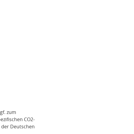
gf. zum
pezifischen CO2-
i der Deutschen