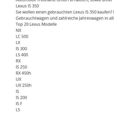
Lexus IS 350
Sie wollen einen gebrauchten
Lexus IS 350
kaufen? 
Gebrauchtwagen und zahlreiche Jahreswagen in all
Top 20 Lexus Modelle
NX
LC 500
LX
IS 300
LS 400
RX
IS 250
RX 450h
UX
UX 250h
IS
IS 200
IS F
LS