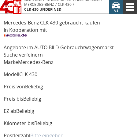
MERCEDES-BENZ
CLK 430
CLK 430 UNDEFINED
Mercedes-Benz CLK 430 gebraucht kaufen
In Kooperation mit
Angebote im AUTO BILD Gebrauchtwagenmarkt
Suche verfeinern
Marke
Mercedes-Benz
Modell
CLK 430
Preis von
Beliebig
Preis bis
Beliebig
EZ ab
Beliebig
Kilometer bis
Beliebig
Postleitzahl