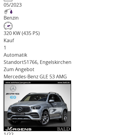
05/2023
Benzin
320 KW (435 PS)
Kauf
1
Automatik
Standort
51766, Engelskirchen
Zum Angebot
Mercedes-Benz GLE 53 AMG
1/
22