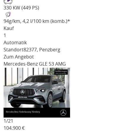
330 KW (449 PS)
94
g/km
, 4,2 l/100 km (komb.)*
Kauf
1
Automatik
Standort
82377, Penzberg
Zum Angebot
Mercedes-Benz GLE 53 AMG
1/
21
104.900
€