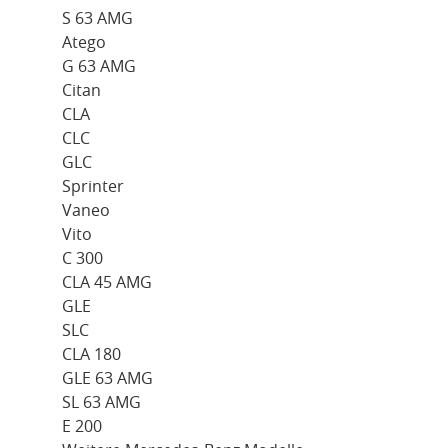
S 63 AMG
Atego
G 63 AMG
Citan
CLA
CLC
GLC
Sprinter
Vaneo
Vito
C 300
CLA 45 AMG
GLE
SLC
CLA 180
GLE 63 AMG
SL 63 AMG
E 200