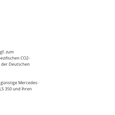
gf. zum
pezifischen CO2-
i der Deutschen
 günstige
Mercedes-
GLS 350
und Ihren