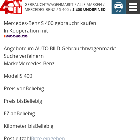
GEBRAUCHTWAGENMARKT
ALLE MARKEN
MERCEDES-BENZ
S 400
S 400 UNDEFINED
Mercedes-Benz S 400 gebraucht kaufen
In Kooperation mit
Angebote im AUTO BILD Gebrauchtwagenmarkt
Suche verfeinern
Marke
Mercedes-Benz
Modell
S 400
Preis von
Beliebig
Preis bis
Beliebig
EZ ab
Beliebig
Kilometer bis
Beliebig
Postleitzahl