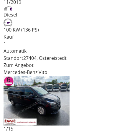
11/2019
Diesel
100 KW (136 PS)
Kauf
1
Automatik
Standort
27404, Ostereistedt
Zum Angebot
Mercedes-Benz Vito
1/
15