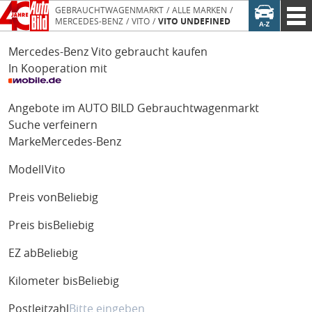
GEBRAUCHTWAGENMARKT
ALLE MARKEN
MERCEDES-BENZ
VITO
VITO UNDEFINED
Mercedes-Benz Vito gebraucht kaufen
In Kooperation mit
Angebote im AUTO BILD Gebrauchtwagenmarkt
Suche verfeinern
Marke
Mercedes-Benz
Modell
Vito
Preis von
Beliebig
Preis bis
Beliebig
EZ ab
Beliebig
Kilometer bis
Beliebig
Postleitzahl