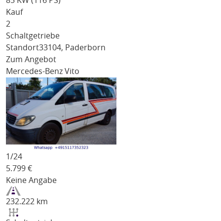
85 KW (116 PS)
Kauf
2
Schaltgetriebe
Standort
33104, Paderborn
Zum Angebot
Mercedes-Benz Vito
1/
24
5.799
€
Keine Angabe
232.222 km