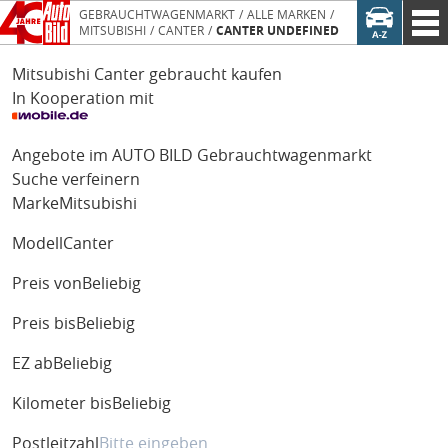
GEBRAUCHTWAGENMARKT
ALLE MARKEN
MITSUBISHI
CANTER
CANTER UNDEFINED
Mitsubishi Canter gebraucht kaufen
In Kooperation mit
Angebote im AUTO BILD Gebrauchtwagenmarkt
Suche verfeinern
Marke
Mitsubishi
Modell
Canter
Preis von
Beliebig
Preis bis
Beliebig
EZ ab
Beliebig
Kilometer bis
Beliebig
Postleitzahl