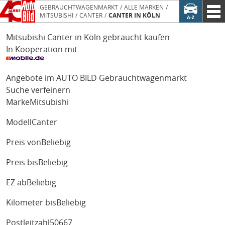
GEBRAUCHTWAGENMARKT
ALLE MARKEN
MITSUBISHI
CANTER
CANTER IN KÖLN
Mitsubishi Canter in Köln gebraucht kaufen
In Kooperation mit
Angebote im AUTO BILD Gebrauchtwagenmarkt
Suche verfeinern
Marke
Mitsubishi
Modell
Canter
Preis von
Beliebig
Preis bis
Beliebig
EZ ab
Beliebig
Kilometer bis
Beliebig
Postleitzahl