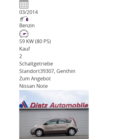
03/2014
Benzin
59 KW (80 PS)
Kauf
2
Schaltgetriebe
Standort
39307, Genthin
Zum Angebot
Nissan Note