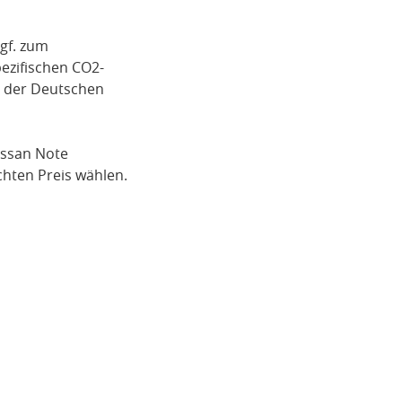
gf. zum
pezifischen CO2-
i der Deutschen
issan Note
hten Preis wählen.