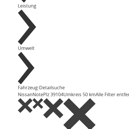
Leistung
Umwelt
Fahrzeug-Detailsuche
Nissan
Note
Plz 39104
Umkreis 50 km
Alle Filter entf