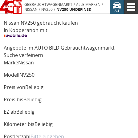
GEBRAUCHTWAGENMARKT
ALLE MARKEN
NISSAN
NV250
NV250 UNDEFINED
Nissan NV250 gebraucht kaufen
In Kooperation mit
Angebote im AUTO BILD Gebrauchtwagenmarkt
Suche verfeinern
Marke
Nissan
Modell
NV250
Preis von
Beliebig
Preis bis
Beliebig
EZ ab
Beliebig
Kilometer bis
Beliebig
Postleitzahl