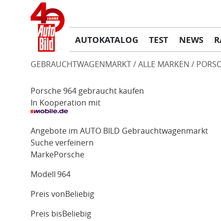
AUTOKATALOG
TEST
NEWS
R
GEBRAUCHTWAGENMARKT
ALLE MARKEN
PORS
Porsche 964 gebraucht kaufen
In Kooperation mit
Angebote im AUTO BILD Gebrauchtwagenmarkt
Suche verfeinern
Marke
Porsche
Modell
964
Preis von
Beliebig
Preis bis
Beliebig