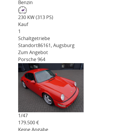
Benzin
230 KW (313 PS)
Kauf
1
Schaltgetriebe
Standort
86161, Augsburg
Zum Angebot
Porsche 964
1/
47
179.500
€
Keine Angabe